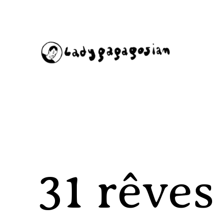
Aller
au
contenu
31 rêves